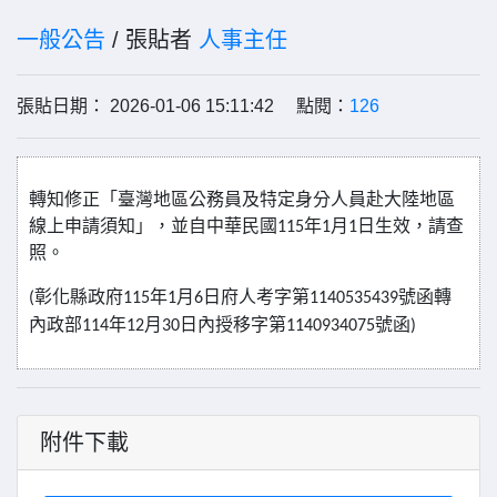
一般公告
/ 張貼者
人事主任
張貼日期： 2026-01-06 15:11:42 點閱：
126
轉知修正「臺灣地區公務員及特定身分人員赴大陸地區
線上申請須知」，並自中華民國
年
月
日生效，請查
115
1
1
照。
彰化縣政府
年
月
日府人考字第
號函轉
(
115
1
6
1140535439
內政部
年
月
日內授移字第
號函
114
12
30
1140934075
)
附件下載