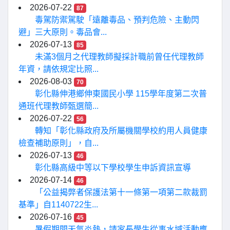
2026-07-22
87
毒駕防禦駕駛「遠離毒品、預判危險、主動閃
避」三大原則。毒品會...
2026-07-13
85
未滿3個月之代理教師擬採計職前曾任代理教師
年資，請依規定比照...
2026-08-03
70
彰化縣伸港鄉伸東國民小學 115學年度第二次普
通班代理教師甄選簡...
2026-07-22
56
轉知「彰化縣政府及所屬機關學校約用人員健康
檢查補助原則」，自...
2026-07-13
46
彰化縣高級中等以下學校學生申訴資訊宣導
2026-07-14
46
「公益揭弊者保護法第十一條第一項第二款裁罰
基準」自1140722生...
2026-07-16
45
暑假期間天氣炎熱，請家長學生從事水域活動應