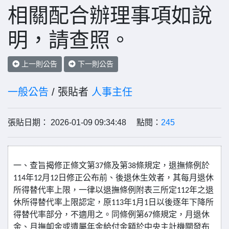
相關配合辦理事項如說
明，請查照。
上一則公告
下一則公告
一般公告
/ 張貼者
人事主任
張貼日期： 2026-01-09 09:34:48 點閱：
245
一、查旨揭修正條文第
條及第
條規定，退撫條例於
37
38
年
月
日修正公布前、後退休生效者，其每月退休
114
12
12
所得替代率上限，一律以退撫條例附表三所定
年之退
112
休所得替代率上限認定，原
年
月
日以後逐年下降所
113
1
1
得替代率部分，不適用之。同條例第
條規定，月退休
67
金、月撫卹金或遺屬年金給付金額於中央主計機關發布