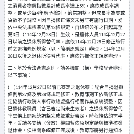
之消費者物價指數累計成長率達正
，應依成長率調
5%
整，或至少每
年應予檢討，適當調整，但成長率為零或
4
負數不予調整。因旨揭修正條文未另訂有施行日期，爰
依中央法規標準法第
條規定，自總統公布之日起算至
13
第
日（
年
月
日）生效，是退休人員
年
月
3
114
12
28
114
12
27
日以前之退休所得替代率，應依
年
月
日修正施行
114
12
28
前之退撫條例規定（以下簡稱原規定）辦理，
年
月
114
12
日以後之退休所得替代率，應依旨揭修正規定辦理。
28
二、基於合法合憲原則，請各機關（構）學校配合辦理
以下事項：
一
年
月
日以前已審定之退休案：配合旨揭退撫
(
)114
12
27
條例第
條及第
條規定修正，教育部刻正依新修正規
37
38
定協請行政院人事行政總處進行相關作業系統調整，因
已退休教職員（含已審定尚未生效者）之退休所得替代
率需俟上開系統調整完成並重新審定，時程推估約需半
年，爰請各支給（發放）機關暫依原規定給與標準核發
退休金，俟相關系統修正完成後，教育部將另行通知本