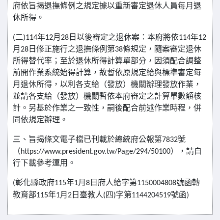
府依旨揭退撫條例之規定據以重新審定退休人員每月退
休所得。
二
年
月
日以後審定之退休案：本府將依
年
(
)114
12
28
114
12
月
日修正施行之退撫條例第
條規定，隨案審定退休
28
38
所得替代率；至於退休所得計算單部分，因須配合調整
前開作業系統始得計算，故暫依原規定給與標準審定每
月退休所得，以利各支給（發放）機關辦理發放作業，
並請各支給（發放）機關暫依本府審定之計算單數額核
計。另基於作業之一致性，嗣後配合前述作業時程，併
同依規定辦理。
三、旨揭條文電子檔已刊載於總統府公報第
號
7832
（
），請自
https://www.president.gov.tw/Page/294/50100
行下載參考運用。
彰化縣政府
年
月
日府人給字第
號函轉
(
115
1
8
1150004808
教育部
年
月
日臺教人
四
字第
號函
115
1
2
(
)
1144204519
)