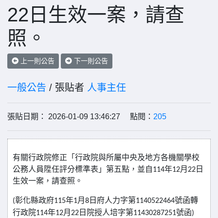
22日生效一案，請查
照。
上一則公告
下一則公告
一般公告
/ 張貼者
人事主任
張貼日期： 2026-01-09 13:46:27 點閱：
205
有關行政院修正「行政院與所屬中央及地方各機關學校
公務人員陞任評分標準表」第五點，並自
年
月
日
114
12
22
生效一案，請查照。
彰化縣政府
年
月
日府人力字第
號函轉
(
115
1
8
1140522464
行政院
年
月
日院授人培字第
號函
114
12
22
11430287251
)