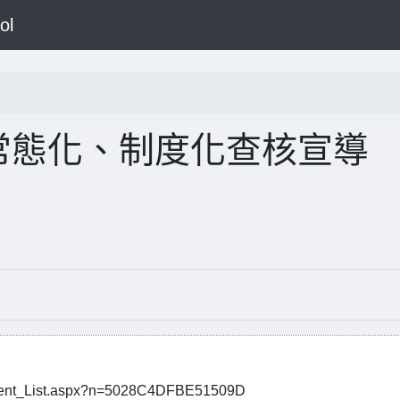
ol
施常態化、制度化查核宣導
t_List.aspx?n=5028C4DFBE51509D