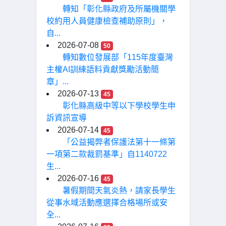
轉知「彰化縣政府及所屬機關學
校約用人員健康檢查補助原則」，
自...
2026-07-08
50
轉知數位發展部「115年度臺灣
主權AI訓練語料貢獻獎勵活動簡
章」...
2026-07-13
45
彰化縣高級中等以下學校學生申
訴資訊宣導
2026-07-14
45
「公益揭弊者保護法第十一條第
一項第二款裁罰基準」自1140722
生...
2026-07-16
45
暑假期間天氣炎熱，請家長學生
從事水域活動應選擇合格場所或安
全...