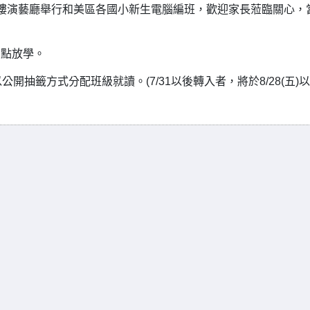
篤行樓3樓演藝廳舉行和美區各國小新生電腦編班，歡迎家長蒞臨關心，
2點放學。
以公開抽籤方式分配班級就讀。(7/31以後轉入者，將於8/28(五)