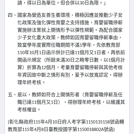
請，得以日為單位。但合併以
日為限。」
30
四、國家為營造友善生養環境、積極因應並推動少子女
化政策及強化彈性育嬰之支持措施，育嬰留職停薪
實施辦法業就上開情形予以彈性規範。為配合國家
少子女化重大政策，教師如因育嬰留職停薪事由，
致當學年度實際任職期間不滿
學年，先依教育部
1
年
月
日函示併計已達
個月又
日者，再依前
110
10
1
11
1
開函示規定（所餘未滿
日之畸零日數，以
個月計
30
1
算）折算為
個月，考量育嬰留職停薪與其他考核
12
年資因故中斷之情形有別，爰予以放寬認定，得辦
理年終考核。
五、是以，教師如符合上開情形者（育嬰留職停薪及任
職已達
個月又
日），得辦理年終考核，以維護其
11
1
考核權益。
彰化縣政府
年
月
日府人考字第
號函轉
(
115
4
10
1150135158
教育部
年
月
日臺教授國字第
號函
115
4
8
1150018802A
)