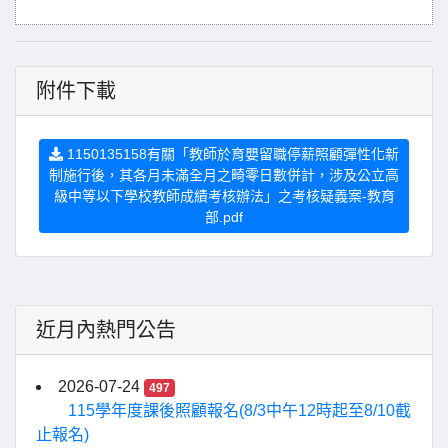
附件下載
1150135158有關「教師於育嬰留職停薪照顧彈性化新
制施行後，其各月未滿全月之畸零日數併計，涉及公立高
級中等以下學校教師成績考核辦法」之考核疑義案-教育
部.pdf
近月內熱門公告
2026-07-24
497
115學年度課後照顧報名(8/3中午12時起至8/10截
止報名)