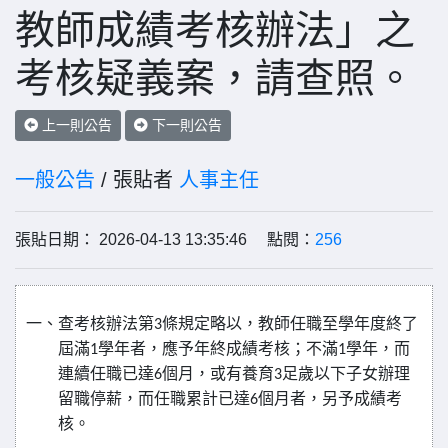
教師成績考核辦法」之
考核疑義案，請查照。
上一則公告
下一則公告
一般公告
/ 張貼者
人事主任
張貼日期： 2026-04-13 13:35:46 點閱：
256
一、查考核辦法第
條規定略以，教師任職至學年度終了
3
屆滿
學年者，應予年終成績考核；不滿
學年，而
1
1
連續任職已達
個月，或有養育
足歲以下子女辦理
6
3
留職停薪，而任職累計已達
個月者，另予成績考
6
核。