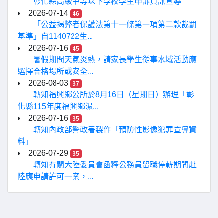
彰化縣高級中等以下學校學生申訴資訊宣導
2026-07-14
46
「公益揭弊者保護法第十一條第一項第二款裁罰
基準」自1140722生...
2026-07-16
45
暑假期間天氣炎熱，請家長學生從事水域活動應
選擇合格場所或安全...
2026-08-03
37
轉知福興鄉公所於8月16日（星期日）辦理「彰
化縣115年度福興鄉濕...
2026-07-16
35
轉知內政部警政署製作「預防性影像犯罪宣導資
料」
2026-07-29
35
轉知有關大陸委員會函釋公務員留職停薪期間赴
陸應申請許可一案，...