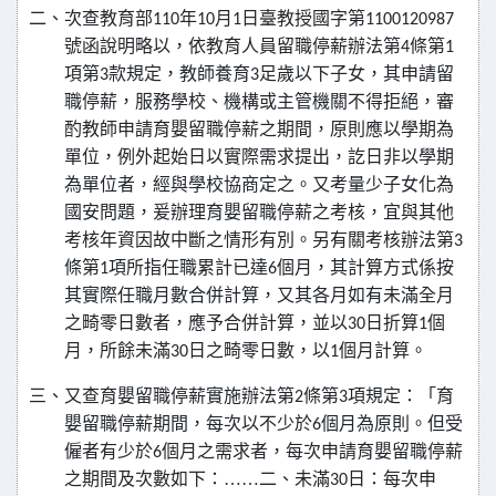
二、次查教育部
年
月
日臺教授國字第
110
10
1
1100120987
號函說明略以，依教育人員留職停薪辦法第
條第
4
1
項第
款規定，教師養育
足歲以下子女，其申請留
3
3
職停薪，服務學校、機構或主管機關不得拒絕，審
酌教師申請育嬰留職停薪之期間，原則應以學期為
單位，例外起始日以實際需求提出，訖日非以學期
為單位者，經與學校協商定之。又考量少子女化為
國安問題，爰辦理育嬰留職停薪之考核，宜與其他
考核年資因故中斷之情形有別。另有關考核辦法第
3
條第
項所指任職累計已達
個月，其計算方式係按
1
6
其實際任職月數合併計算，又其各月如有未滿全月
之畸零日數者，應予合併計算，並以
日折算
個
30
1
月，所餘未滿
日之畸零日數，以
個月計算。
30
1
三、又查育嬰留職停薪實施辦法第
條第
項規定：「育
2
3
嬰留職停薪期間，每次以不少於
個月為原則。但受
6
僱者有少於
個月之需求者，每次申請育嬰留職停薪
6
之期間及次數如下：……二、未滿
日：每次申
30