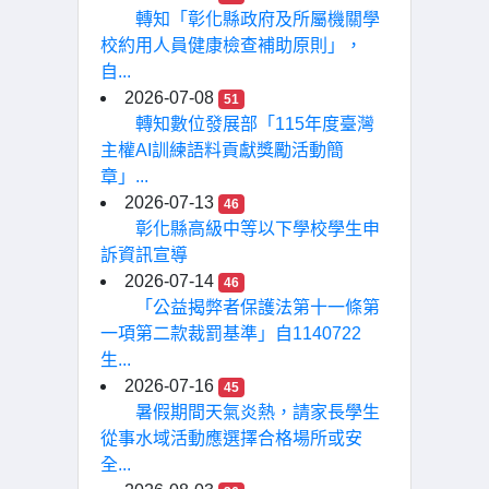
轉知「彰化縣政府及所屬機關學
校約用人員健康檢查補助原則」，
自...
2026-07-08
51
轉知數位發展部「115年度臺灣
主權AI訓練語料貢獻獎勵活動簡
章」...
2026-07-13
46
彰化縣高級中等以下學校學生申
訴資訊宣導
2026-07-14
46
「公益揭弊者保護法第十一條第
一項第二款裁罰基準」自1140722
生...
2026-07-16
45
暑假期間天氣炎熱，請家長學生
從事水域活動應選擇合格場所或安
全...