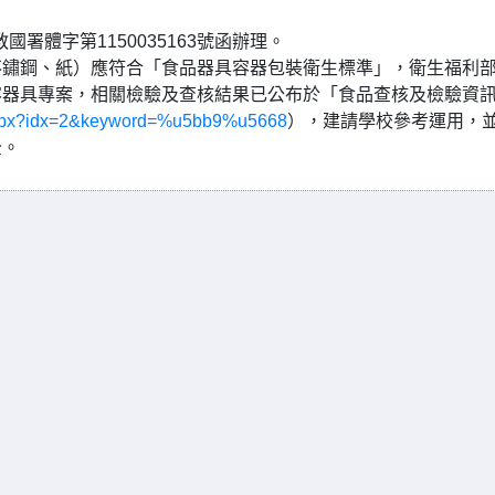
國署體字第1150035163號函辦理。
不鏽鋼、紙）應符合「食品器具容器包裝衛生標準」，衛生福利
容器具專案，相關檢驗及查核結果已公布於「食品查核及檢驗資
x.aspx?idx=2&keyword=%u5bb9%u5668
），建請學校參考運用，
全。