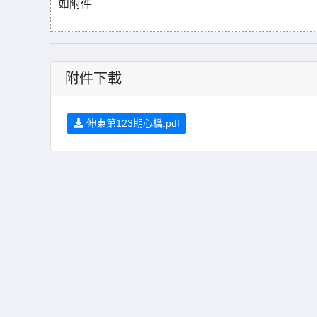
如附件
附件下載
伸東第123期心橋.pdf