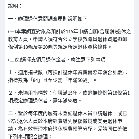
說明：
一、辦理退休意願調查原則說明如下：
(
一
)
本案調查對象為預計於
115
年申請自願
(
含屆齡
)
退休之
教育人員，申請人須符合公立學校教職員退休資遣撫卹
條例第
18
條及第
20
條等規定所定退休資格條件。
(
二
)
如選擇支領月退休金者，應注意下列事項：
１、適用指標數（可採計退休年資與實際年齡合計數
)
：
指標數為「
84
」且至少需「年滿
50
歲」。
２、未適用指標數：任職滿
15
年，依退撫條例第
18
條第
1
項規定辦理退休者，需年滿
58
歲。
二、鑒於每年度內屢有未登記退休人員申請退休，或已
登記退休人員於本府經費編列後復撤銷或變更退休申
請，為有效管理本府退休經費預算分配，爰請同仁確依
下列事項配合辦理：