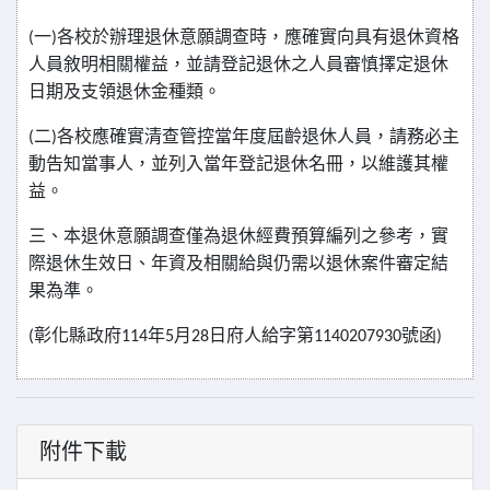
(
一
)
各校於辦理退休意願調查時，應確實向具有退休資格
人員敘明相關權益，並請登記退休之人員審慎擇定退休
日期及支領退休金種類。
(
二
)
各校應確實清查管控當年度屆齡退休人員，請務必主
動告知當事人，並列入當年登記退休名冊，以維護其權
益。
三、本退休意願調查僅為退休經費預算編列之參考，實
際退休生效日、年資及相關給與仍需以退休案件審定結
果為準。
(
彰化縣政府
114
年
5
月
28
日府人給字第
1140207930
號函
)
附件下載