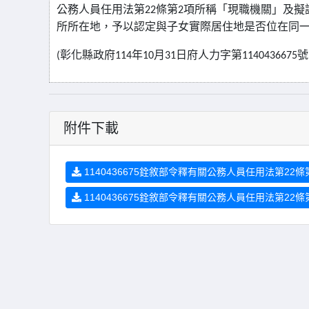
公務人員任用法第
條第
項所稱「現職機關」及擬
22
2
所所在地，予以認定與子女實際居住地是否位在同
彰化縣政府
年
月
日府人力字第
號
(
114
10
31
1140436675
附件下載
1140436675銓敘部令釋有關公務人員任用法第22條
1140436675銓敘部令釋有關公務人員任用法第22條