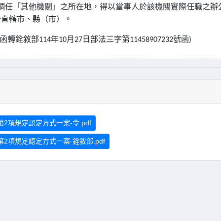
調任「其他機關」之所在地，得以當事人於該機關實際任職之辦
一直轄市、縣（市）。
函轉銓敘部
年
月
日部法三字第
號函
114
10
27
11458907232
)
第2項規定認定方式一案-令.pdf
第2項規定認定方式一案-銓敘部.pdf