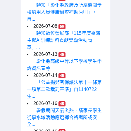
轉知「彰化縣政府及所屬機關學
校約用人員健康檢查補助原則」，
自...
2026-07-08
50
轉知數位發展部「115年度臺灣
主權AI訓練語料貢獻獎勵活動簡
章」...
2026-07-13
45
彰化縣高級中等以下學校學生申
訴資訊宣導
2026-07-14
45
「公益揭弊者保護法第十一條第
一項第二款裁罰基準」自1140722
生...
2026-07-16
45
暑假期間天氣炎熱，請家長學生
從事水域活動應選擇合格場所或安
全...