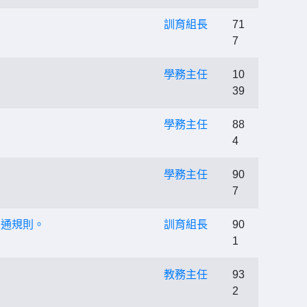
訓育組長
71
7
。
學務主任
10
39
學務主任
88
4
學務主任
90
7
交通規則。
訓育組長
90
1
教務主任
93
2