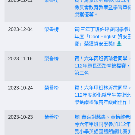
2023-12-11
榮譽榜
賀！周素珍老師參加112年
縣反毒教育教案暨學習單徵
榮獲優等。
2023-12-04
榮譽榜
賀!三年丁班許玶睿同學參加1
年度「Cool English 資安王
賽」榮獲資安王獎!!
2023-11-16
榮譽榜
賀！六年丙班黃琦君同學，
112年縣長盃跆拳錦標賽，
第三名
2023-10-24
榮譽榜
賀！六年甲班林沂霈同學，
112年度彰化縣學生美術比
榮獲繪畫類高年級組佳作！
2023-10-23
榮譽榜
賀!!恭喜謝慈惠、黃怡維老
導六年甲班同學參加112年
民小學英語團體朗讀比賽(B