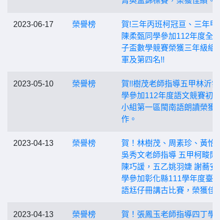
菁英盃錦標賽，榮獲佳績。
2023-06-17
榮譽榜
賀!三年丙班柯冠亘、三年甲
陳柔甄同學參加112年度全
子盃數學競賽榮獲三年級組
軍及第四名!!
2023-05-10
榮譽榜
賀!!樹茂老師指導五甲林沂
學參加112年度語文競賽初
小組第一區閩南語朗讀榮獲
作。
2023-04-13
榮譽榜
賀！林樹茂、周素珍、黃怡
吳秀文老師指導 五甲柯畯閎
陳巧諼，五乙姚羽婕 謝蕎安
學參加彰化縣111學年度臺
語尪仔冊講古比賽，榮獲佳
2023-04-13
榮譽榜
賀！張鳳玉老師指導四丁學