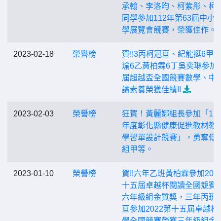
承翰、李洛昀、柯紫彤、柯
同學參加112年第63屆中小
學展覽會競賽，榮獲佳作。
2023-02-18
榮譽榜
賀!!3丙柯冠亘、紀龍挺6甲
瑜6乙黃柏霖6丁吳奕琳參加
屆超越盃全國競賽數學、中
讀素養榮獲佳績!!
2023-02-03
榮譽榜
狂賀！黃麗娜組長參加「11
年度彰化縣健康促進教材教
學習單設計競賽」，勇奪低
組甲等。
2023-01-10
榮譽榜
賀!!六年乙班黃柏霖參加202
十五屆卓越杯閱讀全國競賽
六年級組金質獎，三年丙班
亘參加2022第十五屆卓越杯
學全國競賽榮獲三年級組金