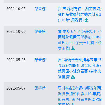
2021-10-05
榮譽榜
賀!五丙柯宥任、謝芷宣詩文
稿作品收錄於智慧果雜誌14
(110年9月發行)
2021-10-05
榮譽榜
賀!本校五年乙班許馨予、六
丙班陳佩尹同學參加110年度
ol English 字彙王比賽，榮
彙王獎!
2021-05-26
榮譽榜
賀! 蕭瑀萱老師指導五年甲
羿璇參加彰化縣 110 年度語
競賽國小組分區賽<寫字比賽
獲優勝!
2021-05-07
榮譽榜
賀! 林樹茂老師指導五年丙
姵尹參加彰化縣 110 年度語
競賽國小組分區賽閩南語朗