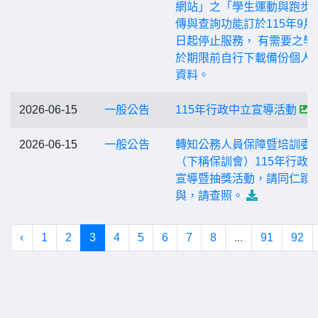
網站」之「學生運動與跑步
傳與查詢功能訂於115年9月3
日起停止服務， 有需要之學
於期限前自行下載備份個人
資料。
2026-06-15
一般公告
115年行政中立宣導活動
2026-06-15
一般公告
轉知公務人員保障暨培訓委
（下稱保訓會）115年行政
宣導暨抽獎活動，請同仁踴
與，請查照。
‹
1
2
3
4
5
6
7
8
...
91
92