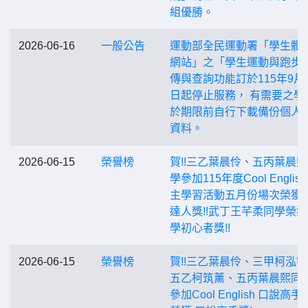
組優勝。
2026-06-16
一般公告
運動部全民運動署「學生體
網站」之「學生運動與跑步
傳與查詢功能訂於115年9月3
日起停止服務， 有需要之學
於期限前自行下載備份個人
資料。
2026-06-15
榮譽榜
賀!!三乙葉晨伶、五丙葉晨
學參加115年度Cool Englis
主學習活動五月份場次榮獲
達人獎!!武丁王芊柔同學榮
學初心者獎!!
2026-06-15
榮譽榜
賀!!三乙葉晨伶、三甲柯泓
五乙柯筑薰、五丙葉晨熙同
參加Cool English 口說高