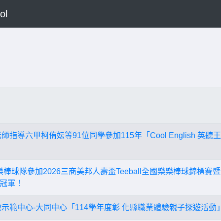
ol
指導六甲柯侑妘等91位同學參加115年「Cool English 英聽
 樂樂棒球隊參加2026三商美邦人壽盃Teeball全國樂樂棒球錦標賽暨
冠軍！
驗示範中心-大同中心「114學年度彰 化縣職業體驗親子探遊活動