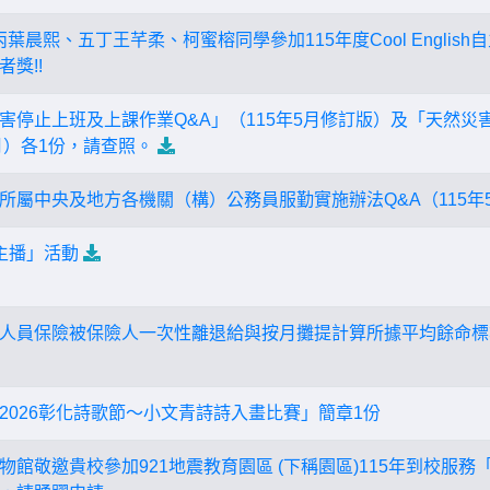
丙葉晨熙、五丁王芊柔、柯蜜榕同學參加115年度Cool Engli
獎!!
害停止上班及上課作業Q&A」（115年5月修訂版）及「天然災
月）各1份，請查照。
所屬中央及地方各機關（構）公務員服勤實施辦法Q&A（115年
主播」活動
人員保險被保險人一次性離退給與按月攤提計算所據平均餘命標準
2026彰化詩歌節～小文青詩詩入畫比賽」簡章1份
館敬邀貴校參加921地震教育園區 (下稱園區)115年到校服務