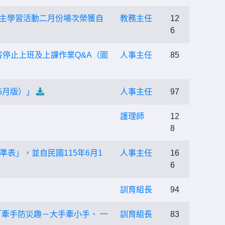
sh自主學習活動二月份場次榮獲自
教務主任
12
6
害停止上班及上課作業Q&A（圖
人事主任
85
5月版）」
人事主任
97
護理師
12
8
表」，並自民國115年6月1
人事主任
16
6
訓育組長
94
「牽手防災趣－大手牽小手、 一
訓育組長
83