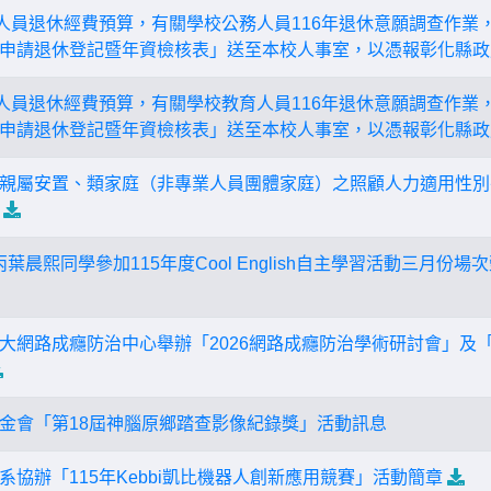
人員退休經費預算，有關學校公務人員116年退休意願調查作業，請於
申請退休登記暨年資檢核表」送至本校人事室，以憑報彰化縣政
人員退休經費預算，有關學校教育人員116年退休意願調查作業，請於
申請退休登記暨年資檢核表」送至本校人事室，以憑報彰化縣政
親屬安置、類家庭（非專業人員團體家庭）之照顧人力適用性別
丙葉晨熙同學參加115年度Cool English自主學習活動三月
大網路成癮防治中心舉辦「2026網路成癮防治學術研討會」及「
金會「第18屆神腦原鄉踏查影像紀錄獎」活動訊息
協辦「115年Kebbi凱比機器人創新應用競賽」活動簡章