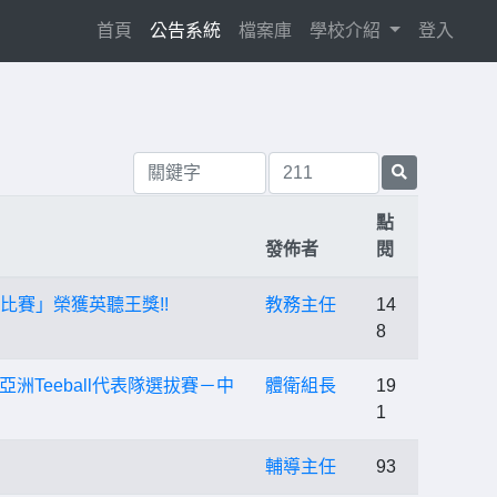
(current)
首頁
公告系統
檔案庫
學校介紹
登入
點
發佈者
閱
王比賽」榮獲英聽王獎!!
教務主任
14
8
亞洲Teeball代表隊選拔賽－中
體衛組長
19
1
」
輔導主任
93